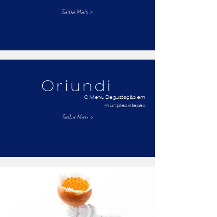
Saiba Mais >
Oriundi
O Menu Degustação em
múltiplas etapas
Saiba Mais >